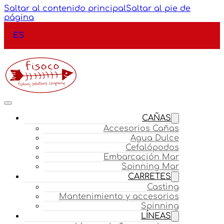
Saltar al contenido principal
Saltar al pie de
página
ES
CAÑAS
Accesorios Cañas
Agua Dulce
Cefalópodos
Embarcación Mar
Spinning Mar
CARRETES
Casting
Mantenimiento y accesorios
Spinning
LÍNEAS