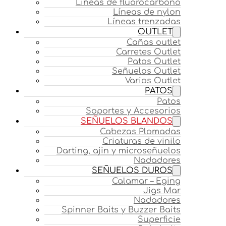
Líneas de fluorocarbono
Líneas de nylon
Líneas trenzadas
OUTLET
Cañas outlet
Carretes Outlet
Patos Outlet
Señuelos Outlet
Varios Outlet
PATOS
Patos
Soportes y Accesorios
SEÑUELOS BLANDOS
Cabezas Plomadas
Criaturas de vinilo
Darting, ajin y microseñuelos
Nadadores
SEÑUELOS DUROS
Calamar – Eging
Jigs Mar
Nadadores
Spinner Baits y Buzzer Baits
Superficie