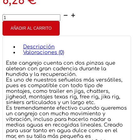
8,26
€
Reins
AX
Craw
AÑADIR AL CARRITO
Mini
2"
cantidad
Descripción
Valoraciones (0)
Este cangrejo cuenta con dos pinzas que
aletean con gran cadencia durante la
hundida y la recuperación.
Es uno de nuestros señuelos más versátiles,
pues es compatible con todo tipo de
montajes, como trailer en jigs, chatters,
jighead, montajes texas rig, free rig, jika rig,
sinkers articulados y un largo etc.
Es tremendamente efectivo cuando queremos
un cangrejo con mucho movimiento y
vibración, incluso para hacerlo nadar a
medias aguas en recogidas lineales. Creado
para usar tanto en agua dulce como en el
mar, en su talla más pequeña es