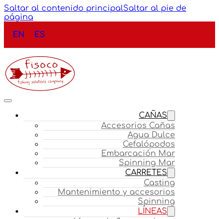
Saltar al contenido principal
Saltar al pie de
página
EN
ES
CAÑAS
Accesorios Cañas
Agua Dulce
Cefalópodos
Embarcación Mar
Spinning Mar
CARRETES
Casting
Mantenimiento y accesorios
Spinning
LÍNEAS