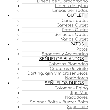
Líneas de fluorocarbono
Líneas de nylon
Líneas trenzadas
OUTLET
Cañas outlet
Carretes Outlet
Patos Outlet
Señuelos Outlet
Varios Outlet
PATOS
Patos
Soportes y Accesorios
SEÑUELOS BLANDOS
Cabezas Plomadas
Criaturas de vinilo
Darting, ajin y microseñuelos
Nadadores
SEÑUELOS DUROS
Calamar – Eging
Jigs Mar
Nadadores
Spinner Baits y Buzzer Baits
Superficie