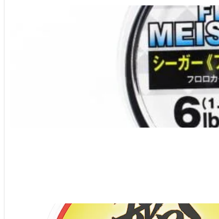
,
Calamar - Eging
Líneas de fluorocarbono
Seaguar Battle Egi Leader 30 MTS
11,10
€
VER DETALLES
Líneas de fluorocarbono