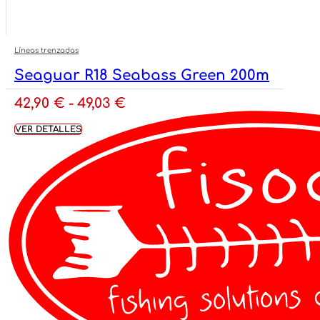
Líneas trenzadas
Seaguar R18 Seabass Green 200m
Rango
42,90
€
-
49,03
€
de
VER DETALLES
precios:
desde
42,90 €
hasta
49,03 €