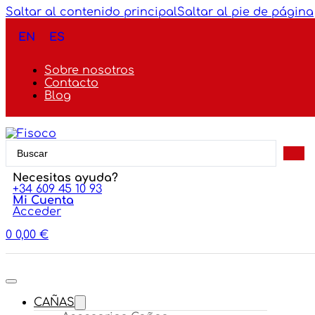
Saltar al contenido principal
Saltar al pie de página
EN
ES
Sobre nosotros
Contacto
Blog
Search
...
Necesitas ayuda?
+34 609 45 10 93
Mi Cuenta
Acceder
0
0,00
€
CAÑAS