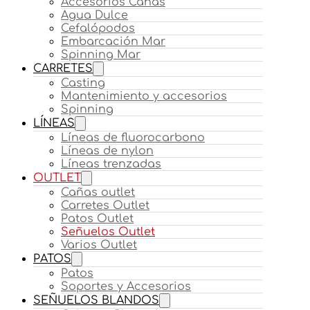
Accesorios Cañas
Agua Dulce
Cefalópodos
Embarcación Mar
Spinning Mar
CARRETES
Casting
Mantenimiento y accesorios
Spinning
LÍNEAS
Líneas de fluorocarbono
Líneas de nylon
Líneas trenzadas
OUTLET
Cañas outlet
Carretes Outlet
Patos Outlet
Señuelos Outlet
Varios Outlet
PATOS
Patos
Soportes y Accesorios
SEÑUELOS BLANDOS