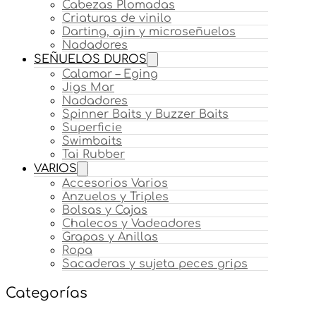
Cabezas Plomadas
Criaturas de vinilo
Darting, ajin y microseñuelos
Nadadores
SEÑUELOS DUROS
Calamar – Eging
Jigs Mar
Nadadores
Spinner Baits y Buzzer Baits
Superficie
Swimbaits
Tai Rubber
VARIOS
Accesorios Varios
Anzuelos y Triples
Bolsas y Cajas
Chalecos y Vadeadores
Grapas y Anillas
Ropa
Sacaderas y sujeta peces grips
Categorías