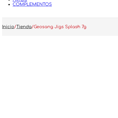
COMPLEMENTOS
Inicio
/
Tienda
/
Geosang Jigs Splash 7g