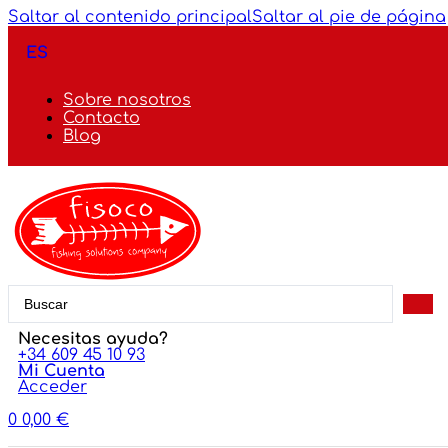
Saltar al contenido principal
Saltar al pie de página
ES
Sobre nosotros
Contacto
Blog
Search
...
Necesitas ayuda?
+34 609 45 10 93
Mi Cuenta
Acceder
0
0,00
€