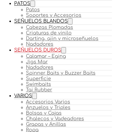
PATOS
Patos
Soportes y Accesorios
SEÑUELOS BLANDOS
Cabezas Plomadas
Criaturas de vinilo
Darting, ajin y microseñuelos
Nadadores
SEÑUELOS DUROS
Calamar – Eging
Jigs Mar
Nadadores
Spinner Baits y Buzzer Baits
Superficie
Swimbaits
Tai Rubber
VARIOS
Accesorios Varios
Anzuelos y Triples
Bolsas y Cajas
Chalecos y Vadeadores
Grapas y Anillas
Ropa