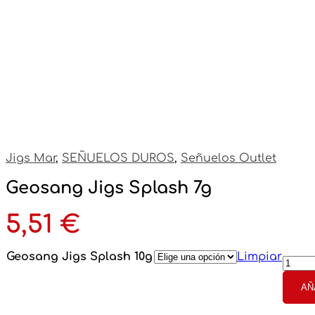
Jigs Mar
,
SEÑUELOS DUROS
,
Señuelos Outlet
Geosang Jigs Splash 7g
5,51
€
Geos
Geosang Jigs Splash 10g
Limpiar
Jigs
Spla
AÑ
7g
cant