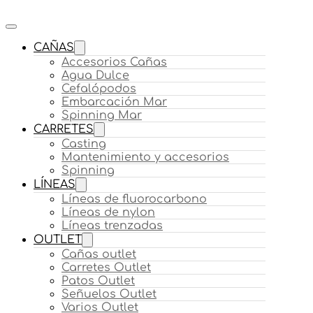
CAÑAS
Accesorios Cañas
Agua Dulce
Cefalópodos
Embarcación Mar
Spinning Mar
CARRETES
Casting
Mantenimiento y accesorios
Spinning
LÍNEAS
Líneas de fluorocarbono
Líneas de nylon
Líneas trenzadas
OUTLET
Cañas outlet
Carretes Outlet
Patos Outlet
Señuelos Outlet
Varios Outlet