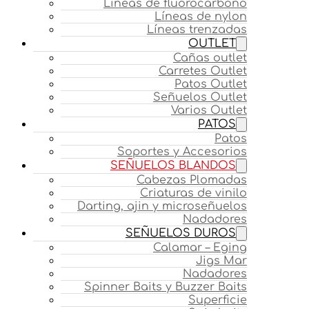
Líneas de fluorocarbono
Líneas de nylon
Líneas trenzadas
OUTLET
Cañas outlet
Carretes Outlet
Patos Outlet
Señuelos Outlet
Varios Outlet
PATOS
Patos
Soportes y Accesorios
SEÑUELOS BLANDOS
Cabezas Plomadas
Criaturas de vinilo
Darting, ajin y microseñuelos
Nadadores
SEÑUELOS DUROS
Calamar – Eging
Jigs Mar
Nadadores
Spinner Baits y Buzzer Baits
Superficie