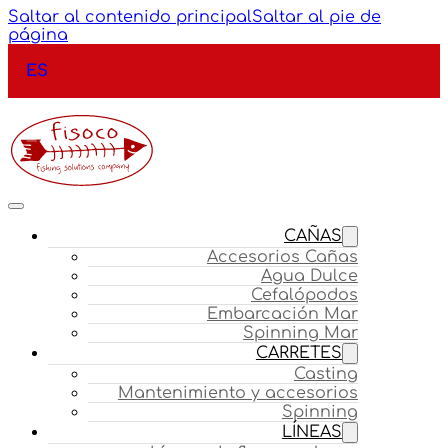
Saltar al contenido principal
Saltar al pie de
página
ES
CAÑAS
Accesorios Cañas
Agua Dulce
Cefalópodos
Embarcación Mar
Spinning Mar
CARRETES
Casting
Mantenimiento y accesorios
Spinning
LÍNEAS