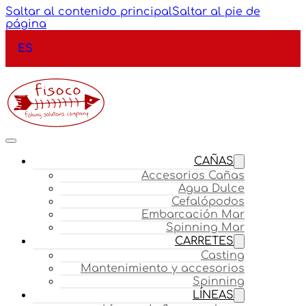
Saltar al contenido principal
Saltar al pie de
página
ES
CAÑAS
Accesorios Cañas
Agua Dulce
Cefalópodos
Embarcación Mar
Spinning Mar
CARRETES
Casting
Mantenimiento y accesorios
Spinning
LÍNEAS