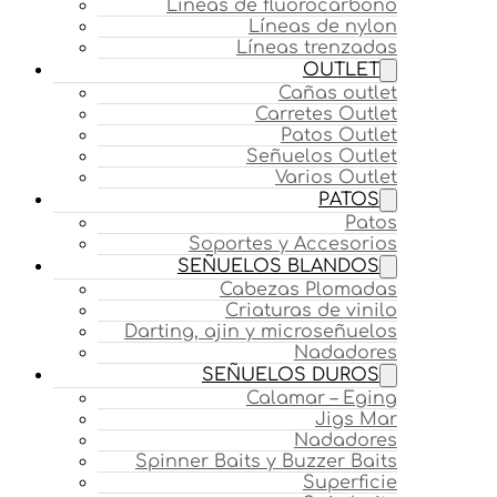
Líneas de fluorocarbono
Líneas de nylon
Líneas trenzadas
OUTLET
Cañas outlet
Carretes Outlet
Patos Outlet
Señuelos Outlet
Varios Outlet
PATOS
Patos
Soportes y Accesorios
SEÑUELOS BLANDOS
Cabezas Plomadas
Criaturas de vinilo
Darting, ajin y microseñuelos
Nadadores
SEÑUELOS DUROS
Calamar – Eging
Jigs Mar
Nadadores
Spinner Baits y Buzzer Baits
Superficie