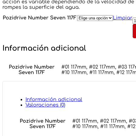
acción es variable dependiendo de la velocidad de 
rompes la superficie del agua.
P
Pozidrive Number Seven 117F
Limpiar
N
S
1
c
Información adicional
Pozidrive Number
#01 117mm, #02 117mm, #03 11
Seven 117F
#10 117mm, #11 117mm, #12 11
Información adicional
Valoraciones (0)
Pozidrive Number
#01 117mm, #02 117mm, #0
Seven 117F
#10 117mm, #11 117mm, #1