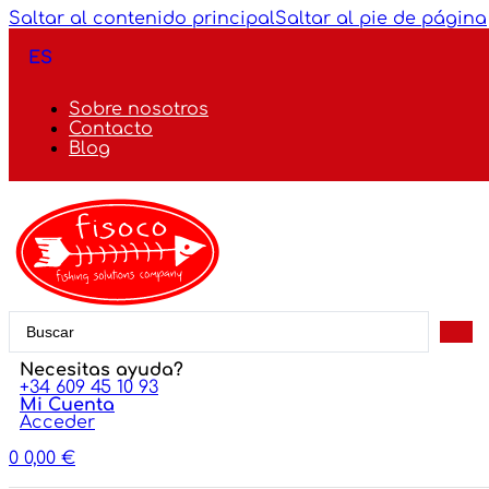
Saltar al contenido principal
Saltar al pie de página
ES
Sobre nosotros
Contacto
Blog
Search
...
Necesitas ayuda?
+34 609 45 10 93
Mi Cuenta
Acceder
0
0,00
€