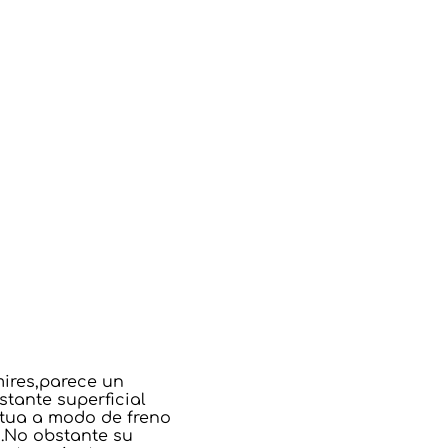
ires,parece un
tante superficial
ctua a modo de freno
g.No obstante su