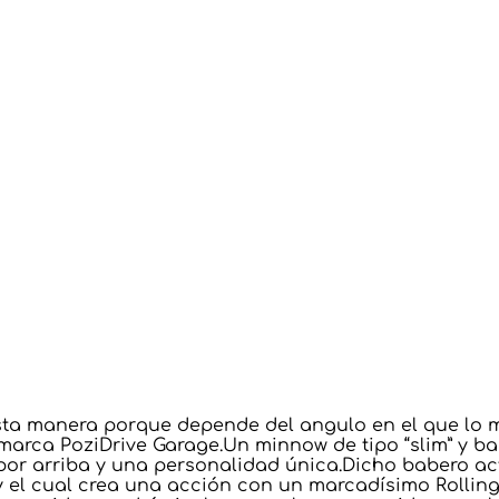
a manera porque depende del angulo en el que lo m
arca PoziDrive Garage.Un minnow de tipo “slim” y bas
or arriba y una personalidad única.Dicho babero a
y el cual crea una acción con un marcadísimo Rollin