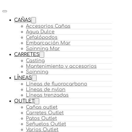
CAÑAS
Accesorios Cañas
Agua Dulce
Cefalópodos
Embarcación Mar
Spinning Mar
CARRETES
Casting
Mantenimiento y accesorios
Spinning
LÍNEAS
Líneas de fluorocarbono
Líneas de nylon
Líneas trenzadas
OUTLET
Cañas outlet
Carretes Outlet
Patos Outlet
Señuelos Outlet
Varios Outlet