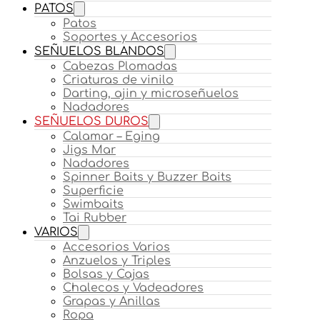
PATOS
Patos
Soportes y Accesorios
SEÑUELOS BLANDOS
Cabezas Plomadas
Criaturas de vinilo
Darting, ajin y microseñuelos
Nadadores
SEÑUELOS DUROS
Calamar – Eging
Jigs Mar
Nadadores
Spinner Baits y Buzzer Baits
Superficie
Swimbaits
Tai Rubber
VARIOS
Accesorios Varios
Anzuelos y Triples
Bolsas y Cajas
Chalecos y Vadeadores
Grapas y Anillas
Ropa