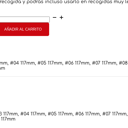
recogida y podrás incluso usarlo en recogidas muy l
ozidrive
umber
even
AÑADIR AL CARRITO
17F
antidad
7mm, #04 117mm, #05 117mm, #06 117mm, #07 117mm, #08
7mm
3 117mm, #04 117mm, #05 117mm, #06 117mm, #07 117mm,
2 117mm