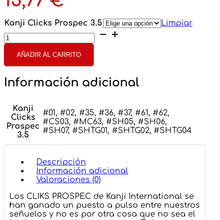
15,77
€
Kanji Clicks Prospec 3.5
Limpiar
Kanji
Clicks
Prospec
AÑADIR AL CARRITO
3.5"
cantidad
Información adicional
Kanji
#01, #02, #35, #36, #37, #61, #62,
Clicks
#CS03, #MC63, #SH05, #SH06,
Prospec
#SH07, #SHTG01, #SHTG02, #SHTG04
3.5
Descripción
Información adicional
Valoraciones (0)
Los CLIKS PROSPEC de Kanji International se
han ganado un puesto a pulso entre nuestros
señuelos y no es por otra cosa que no sea el