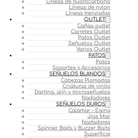
Líneas de fluorocarbono
Líneas de nylon
Líneas trenzadas
OUTLET
Cañas outlet
Carretes Outlet
Patos Outlet
Señuelos Outlet
Varios Outlet
PATOS
Patos
Soportes y Accesorios
SEÑUELOS BLANDOS
Cabezas Plomadas
Criaturas de vinilo
Darting, ajin y microseñuelos
Nadadores
SEÑUELOS DUROS
Calamar – Eging
Jigs Mar
Nadadores
Spinner Baits y Buzzer Baits
Superficie