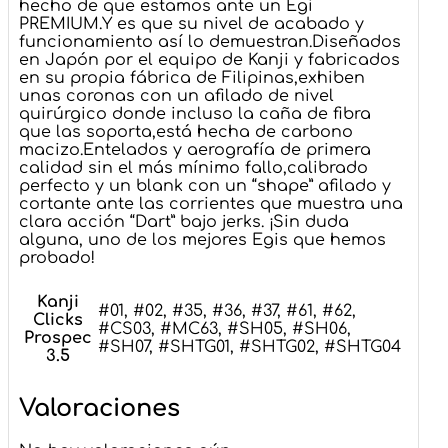
hecho de que estamos ante un Egi
PREMIUM.Y es que su nivel de acabado y
funcionamiento así lo demuestran.Diseñados
en Japón por el equipo de Kanji y fabricados
en su propia fábrica de Filipinas,exhiben
unas coronas con un afilado de nivel
quirúrgico donde incluso la caña de fibra
que las soporta,está hecha de carbono
macizo.Entelados y aerografía de primera
calidad sin el más mínimo fallo,calibrado
perfecto y un blank con un “shape” afilado y
cortante ante las corrientes que muestra una
clara acción “Dart” bajo jerks. ¡Sin duda
alguna, uno de los mejores Egis que hemos
probado!
Kanji
#01, #02, #35, #36, #37, #61, #62,
Clicks
#CS03, #MC63, #SH05, #SH06,
Prospec
#SH07, #SHTG01, #SHTG02, #SHTG04
3.5
Valoraciones