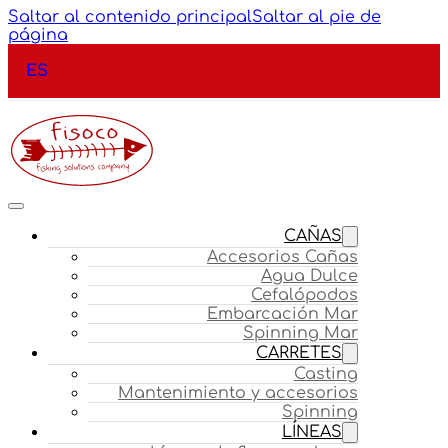
Saltar al contenido principal
Saltar al pie de
página
ES
CAÑAS
Accesorios Cañas
Agua Dulce
Cefalópodos
Embarcación Mar
Spinning Mar
CARRETES
Casting
Mantenimiento y accesorios
Spinning
LÍNEAS