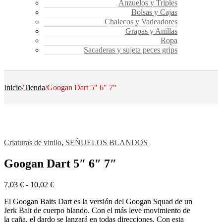
Anzuelos y Triples
Bolsas y Cajas
Chalecos y Vadeadores
Grapas y Anillas
Ropa
Sacaderas y sujeta peces grips
Inicio
/
Tienda
/
Googan Dart 5" 6" 7"
Criaturas de vinilo
,
SEÑUELOS BLANDOS
Googan Dart 5″ 6″ 7″
Rango
7,03
€
-
10,02
€
de
El Googan Baits Dart es la versión del Googan Squad de un
precios:
Jerk Bait de cuerpo blando. Con el más leve movimiento de
desde
la caña, el dardo se lanzará en todas direcciones. Con esta
7,03 €