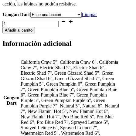
acción, las lubinas no podrán resistirse.
hasta
10,02 €
Googan Dart
Limpiar
Googan
Dart
Añadir al carrito
5"
6"
Información adicional
7"
cantidad
California Craw 5", California Craw 6", California
Craw 7", Electric Shad 5", Electric Shad 6",
Electric Shad 7", Green Gizzard Shad 5", Green
Gizzard Shad 6", Green Gizzard Shad 7", Green
Pumpkin 5", Green Pumpkin 6", Green Pumpkin
7", Green Pumpkin Blue 5", Green Pumpkin Blue
6", Green Pumpkin Blue 7", Green Pumpkin
Googan
Purple 5", Green Pumpkin Purple 6", Green
Dart
Pumpkin Purple 7", Natural 5", Natural 6", Natural
7", New Flamin' Hot 5", New Flamin' Hot 6",
New Flamin' Hot 7", Pro Blue Red 5", Pro Blue
Red 6", Pro Blue Red 7", Sprayed Lettuce 5",
Sprayed Lettuce 6", Sprayed Lettuce 7",
Watermelon Red 5", Watermelon Red 6",