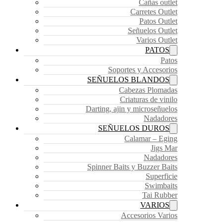
Cañas outlet
Carretes Outlet
Patos Outlet
Señuelos Outlet
Varios Outlet
PATOS
Patos
Soportes y Accesorios
SEÑUELOS BLANDOS
Cabezas Plomadas
Criaturas de vinilo
Darting, ajin y microseñuelos
Nadadores
SEÑUELOS DUROS
Calamar – Eging
Jigs Mar
Nadadores
Spinner Baits y Buzzer Baits
Superficie
Swimbaits
Tai Rubber
VARIOS
Accesorios Varios