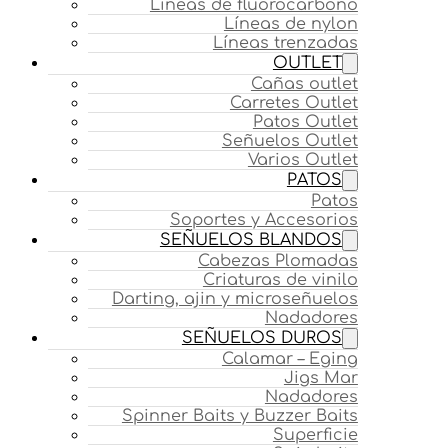
Líneas de fluorocarbono
Líneas de nylon
Líneas trenzadas
OUTLET
Cañas outlet
Carretes Outlet
Patos Outlet
Señuelos Outlet
Varios Outlet
PATOS
Patos
Soportes y Accesorios
SEÑUELOS BLANDOS
Cabezas Plomadas
Criaturas de vinilo
Darting, ajin y microseñuelos
Nadadores
SEÑUELOS DUROS
Calamar – Eging
Jigs Mar
Nadadores
Spinner Baits y Buzzer Baits
Superficie