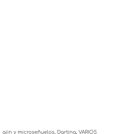
ajin y microseñuelos
,
Darting
,
VARIOS