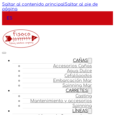
Saltar al contenido principal
Saltar al pie de
página
ES
CAÑAS
Accesorios Cañas
Agua Dulce
Cefalópodos
Embarcación Mar
Spinning Mar
CARRETES
Casting
Mantenimiento y accesorios
Spinning
LÍNEAS