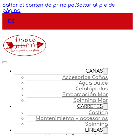
Saltar al contenido principal
Saltar al pie de
página
ES
CAÑAS
Accesorios Cañas
Agua Dulce
Cefalópodos
Embarcación Mar
Spinning Mar
CARRETES
Casting
Mantenimiento y accesorios
Spinning
LÍNEAS