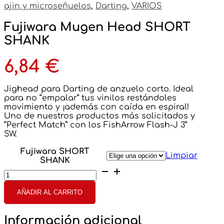
ajin y microseñuelos
,
Darting
,
VARIOS
Fujiwara Mugen Head SHORT
SHANK
6,84
€
Jighead para Darting de anzuelo corto. Ideal
para no “empalar” tus vinilos restándoles
movimiento y ¡además con caída en espiral!
Uno de nuestros productos más solicitados y
“Perfect Match” con los FishArrow Flash-J 3”
SW.
Fujiwara SHORT
Limpiar
SHANK
Fujiwara
Mugen
Head
AÑADIR AL CARRITO
SHORT
SHANK
cantidad
Información adicional