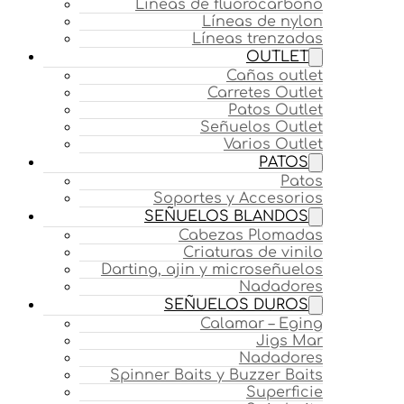
Líneas de fluorocarbono
Líneas de nylon
Líneas trenzadas
OUTLET
Cañas outlet
Carretes Outlet
Patos Outlet
Señuelos Outlet
Varios Outlet
PATOS
Patos
Soportes y Accesorios
SEÑUELOS BLANDOS
Cabezas Plomadas
Criaturas de vinilo
Darting, ajin y microseñuelos
Nadadores
SEÑUELOS DUROS
Calamar – Eging
Jigs Mar
Nadadores
Spinner Baits y Buzzer Baits
Superficie