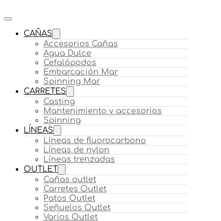
CAÑAS
Accesorios Cañas
Agua Dulce
Cefalópodos
Embarcación Mar
Spinning Mar
CARRETES
Casting
Mantenimiento y accesorios
Spinning
LÍNEAS
Líneas de fluorocarbono
Líneas de nylon
Líneas trenzadas
OUTLET
Cañas outlet
Carretes Outlet
Patos Outlet
Señuelos Outlet
Varios Outlet