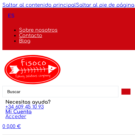
Saltar al contenido principal
Saltar al pie de página
ES
Sobre nosotros
Contacto
Blog
Search
...
Necesitas ayuda?
+34 609 45 10 93
Mi Cuenta
Acceder
0
0,00
€