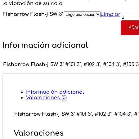
la vibración de su cola.
Fishar
Fisharrow Flash-j SW 3"
Limpiar
Flash-
j
AÑAD
SW
3"
cantid
Información adicional
Fisharrow Flash-j SW 3"
#101 3", #102 3", #104 3", #105 3"
Información adicional
Valoraciones (0)
Fisharrow Flash-j SW 3"
#101 3", #102 3", #104 3", #1
Valoraciones