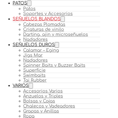
PATOS
Patos
Soportes y Accesorios
SEÑUELOS BLANDOS
Cabezas Plomadas
Criaturas de vinilo
Darting, ajin y microseñuelos
Nadadores
SEÑUELOS DUROS
Calamar – Eging
Jigs Mar
Nadadores
Spinner Baits y Buzzer Baits
Superficie
Swimbaits
Tai Rubber
VARIOS
Accesorios Varios
Anzuelos y Triples
Bolsas y Cajas
Chalecos y Vadeadores
Grapas y Anillas
Ropa