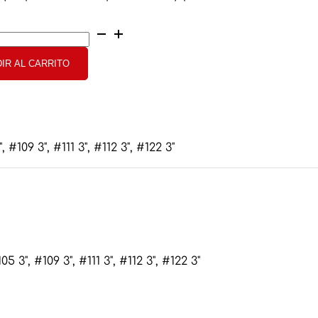
row
IR AL CARRITO
ad
, #109 3", #111 3", #112 3", #122 3"
05 3", #109 3", #111 3", #112 3", #122 3"