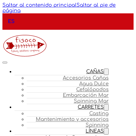
Saltar al contenido principal
Saltar al pie de
página
ES
CAÑAS
Accesorios Cañas
Agua Dulce
Cefalópodos
Embarcación Mar
Spinning Mar
CARRETES
Casting
Mantenimiento y accesorios
Spinning
LÍNEAS