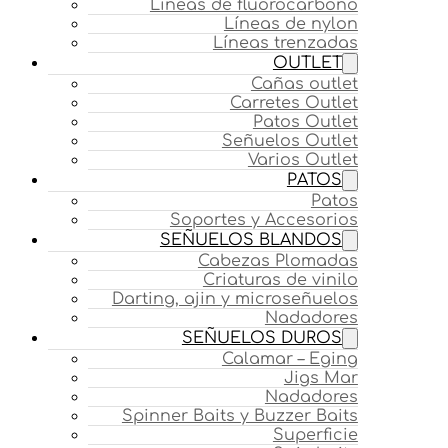
Líneas de fluorocarbono
Líneas de nylon
Líneas trenzadas
OUTLET
Cañas outlet
Carretes Outlet
Patos Outlet
Señuelos Outlet
Varios Outlet
PATOS
Patos
Soportes y Accesorios
SEÑUELOS BLANDOS
Cabezas Plomadas
Criaturas de vinilo
Darting, ajin y microseñuelos
Nadadores
SEÑUELOS DUROS
Calamar – Eging
Jigs Mar
Nadadores
Spinner Baits y Buzzer Baits
Superficie