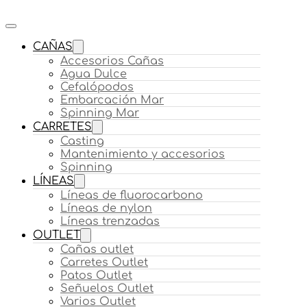
CAÑAS
Accesorios Cañas
Agua Dulce
Cefalópodos
Embarcación Mar
Spinning Mar
CARRETES
Casting
Mantenimiento y accesorios
Spinning
LÍNEAS
Líneas de fluorocarbono
Líneas de nylon
Líneas trenzadas
OUTLET
Cañas outlet
Carretes Outlet
Patos Outlet
Señuelos Outlet
Varios Outlet