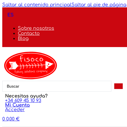
Saltar al contenido principal
Saltar al pie de página
ES
Sobre nosotros
Contacto
Blog
Search
...
Necesitas ayuda?
+34 609 45 10 93
Mi Cuenta
Acceder
0
0,00
€