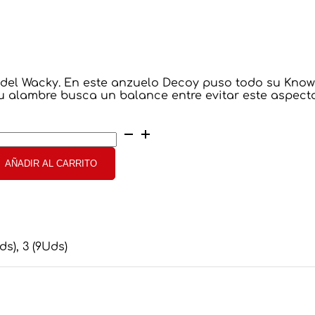
a del Wacky. En este anzuelo Decoy puso todo su Know
u alambre busca un balance entre evitar este aspect
ecoy
orm16
nter
AÑADIR AL CARRITO
ook
ntidad
Uds), 3 (9Uds)