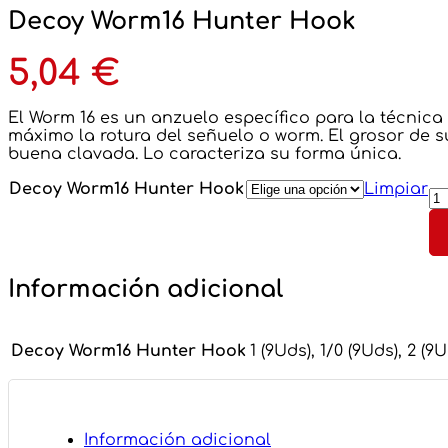
Decoy Worm16 Hunter Hook
5,04
€
El Worm 16 es un anzuelo específico para la técnic
máximo la rotura del señuelo o worm. El grosor de s
buena clavada. Lo caracteriza su forma única.
D
Decoy Worm16 Hunter Hook
Limpiar
W
Hu
H
ca
Información adicional
Decoy Worm16 Hunter Hook
1 (9Uds), 1/0 (9Uds), 2 (9
Información adicional