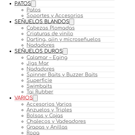
PATOS
Patos
Soportes y Accesorios
SEÑUELOS BLANDOS
Cabezas Plomadas
Criaturas de vinilo
Darting, ajin y microseñuelos
Nadadores
SEÑUELOS DUROS
Calamar – Eging
Jigs Mar
Nadadores
Spinner Baits y Buzzer Baits
Superficie
Swimbaits
Tai Rubber
VARIOS
Accesorios Varios
Anzuelos y Triples
Bolsas y Cajas
Chalecos y Vadeadores
Grapas y Anillas
Ropa