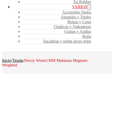
Tai Rubber
VARIOS
Accesorios Varios
Anzuelos y Triples
Bolsas y Cajas
Chalecos y Vadeadores
Grapas y Anillas
Ropa
Sacaderas y sujeta peces grips
Inicio
/
Tienda
/
Decoy Worm130M Makisasu Magnum
Weighted