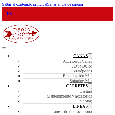
Saltar al contenido principal
Saltar al pie de página
ES
CAÑAS
Accesorios Cañas
Agua Dulce
Cefalópodos
Embarcación Mar
Spinning Mar
CARRETES
Casting
Mantenimiento y accesorios
Spinning
LÍNEAS
Líneas de fluorocarbono