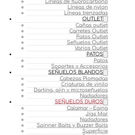
Líneas de fluorocarbono
Líneas de nylon
Líneas trenzadas
OUTLET
Cañas outlet
Carretes Outlet
Patos Outlet
Señuelos Outlet
Varios Outlet
PATOS
Patos
Soportes y Accesorios
SEÑUELOS BLANDOS
Cabezas Plomadas
Criaturas de vinilo
Darting, ajin y microseñuelos
Nadadores
SEÑUELOS DUROS
Calamar – Eging
Jigs Mar
Nadadores
Spinner Baits y Buzzer Baits
Superficie