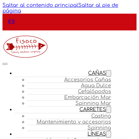
Saltar al contenido principal
Saltar al pie de
página
ES
CAÑAS
Accesorios Cañas
Agua Dulce
Cefalópodos
Embarcación Mar
Spinning Mar
CARRETES
Casting
Mantenimiento y accesorios
Spinning
LÍNEAS