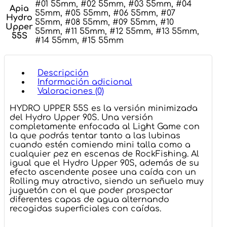
#01 55mm, #02 55mm, #03 55mm, #04
Apia
55mm, #05 55mm, #06 55mm, #07
Hydro
55mm, #08 55mm, #09 55mm, #10
Upper
55mm, #11 55mm, #12 55mm, #13 55mm,
55S
#14 55mm, #15 55mm
Descripción
Información adicional
Valoraciones (0)
HYDRO UPPER 55S es la versión minimizada
del Hydro Upper 90S. Una versión
completamente enfocada al Light Game con
la que podrás tentar tanto a las lubinas
cuando estén comiendo mini talla como a
cualquier pez en escenas de RockFishing. Al
igual que el Hydro Upper 90S, además de su
efecto ascendente posee una caída con un
Rolling muy atractivo, siendo un señuelo muy
juguetón con el que poder prospectar
diferentes capas de agua alternando
recogidas superficiales con caídas.