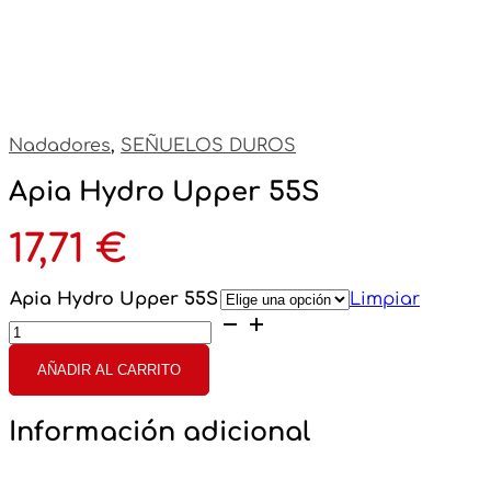
Nadadores
,
SEÑUELOS DUROS
Apia Hydro Upper 55S
17,71
€
Apia Hydro Upper 55S
Limpiar
Apia
Hydro
Upper
AÑADIR AL CARRITO
55S
cantidad
Información adicional