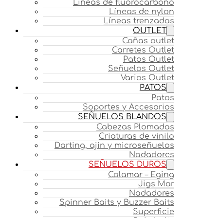
Líneas de fluorocarbono
Líneas de nylon
Líneas trenzadas
OUTLET
Cañas outlet
Carretes Outlet
Patos Outlet
Señuelos Outlet
Varios Outlet
PATOS
Patos
Soportes y Accesorios
SEÑUELOS BLANDOS
Cabezas Plomadas
Criaturas de vinilo
Darting, ajin y microseñuelos
Nadadores
SEÑUELOS DUROS
Calamar – Eging
Jigs Mar
Nadadores
Spinner Baits y Buzzer Baits
Superficie