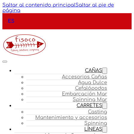
Saltar al contenido principal
Saltar al pie de
página
ES
CAÑAS
Accesorios Cañas
Agua Dulce
Cefalópodos
Embarcación Mar
Spinning Mar
CARRETES
Casting
Mantenimiento y accesorios
Spinning
LÍNEAS