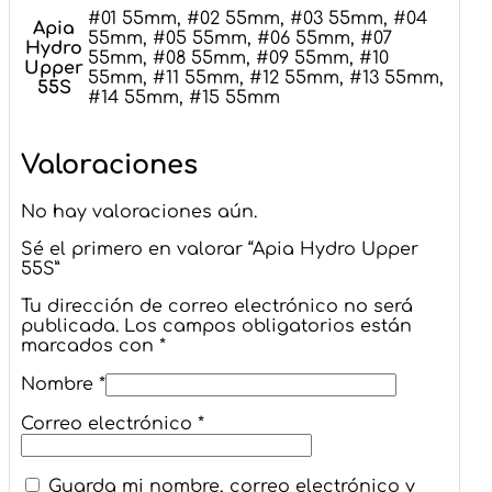
#01 55mm, #02 55mm, #03 55mm, #04
Apia
55mm, #05 55mm, #06 55mm, #07
Hydro
55mm, #08 55mm, #09 55mm, #10
Upper
55mm, #11 55mm, #12 55mm, #13 55mm,
55S
#14 55mm, #15 55mm
Valoraciones
No hay valoraciones aún.
Sé el primero en valorar “Apia Hydro Upper
55S”
Tu dirección de correo electrónico no será
publicada.
Los campos obligatorios están
marcados con
*
Nombre
*
Correo electrónico
*
Guarda mi nombre, correo electrónico y