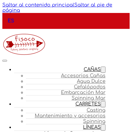
Saltar al contenido principal
Saltar al pie de
página
ES
CAÑAS
Accesorios Cañas
Agua Dulce
Cefalópodos
Embarcación Mar
Spinning Mar
CARRETES
Casting
Mantenimiento y accesorios
Spinning
LÍNEAS