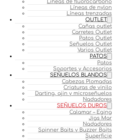
Líneas de fluorocarbono
Líneas de nylon
Líneas trenzadas
OUTLET
Cañas outlet
Carretes Outlet
Patos Outlet
Señuelos Outlet
Varios Outlet
PATOS
Patos
Soportes y Accesorios
SEÑUELOS BLANDOS
Cabezas Plomadas
Criaturas de vinilo
Darting, ajin y microseñuelos
Nadadores
SEÑUELOS DUROS
Calamar – Eging
Jigs Mar
Nadadores
Spinner Baits y Buzzer Baits
Superficie