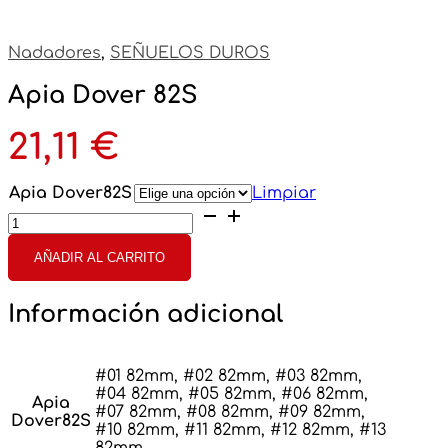
Nadadores
,
SEÑUELOS DUROS
Apia Dover 82S
21,11
€
Apia Dover82S
Limpiar
Apia
Dover
82S
AÑADIR AL CARRITO
cantidad
Información adicional
#01 82mm, #02 82mm, #03 82mm,
#04 82mm, #05 82mm, #06 82mm,
Apia
#07 82mm, #08 82mm, #09 82mm,
Dover82S
#10 82mm, #11 82mm, #12 82mm, #13