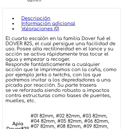
82mm
Descripción
Información adicional
Valoraciones (0)
El cuarto escalón en la familia Dover fué el
DOVER 82S, el cual persigue una facilidad de
uso. Posee alta rectilineidad en el lance y su
acción se activa rápidamente tras tocar el
agua y empezar a recoger.
Responde fantásticamente a cualquier
acción que le imprimamos con la caña, como
por ejemplo jerks o twitchs, con los que
podremos invitar a los depredadores a una
picada por reacción. Su parte trasera
se ve reforzada siendo robusto a impactos
contra estructuras como bases de puentes,
muelles, etc.
#01 82mm, #02 82mm, #03 82mm,
#04 82mm, #05 82mm, #06 82mm,
Apia
#07 82mm, #08 82mm, #09 82mm,